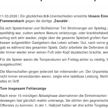
11.03.2026 | Ein glückliches
0:0
-Unentschieden erreichte
Unsere Erst
Frammersbach
gegen die dortige „
Zwodde
“.
Da sich Spielertrainer und Stoßstürmer Tim Strohmenger am Spieltag z
spielfähig war, zudem weitere Akteure verletzungs- oder krankheitsbedi
schlug sich sehr wacker, zeigte über die gesamte Spielzeit großen Ka
besser aufgestellten Gastgebern das Leben schwer. Gut, nach vorne gin
gab es während des gesamten Spiels. Dafür arbeitete die Defensive üb
der immer wieder einer seinen Fuß oder Kopf dazwischen brachte, we
Für die Spieler waren die Temperaturen am Freitag sicher zu niedrig, 
ausgeleuchtet.
Die Mannschaften gingen jederzeit fair miteinander um. Der Unpartei
nicht immer einverstanden waren, zeigte eine tadellose Leistung. Nicht 
alles im Griff.
Tore insgesamt Fehlanzeige
Nach einer 15-minütigen Abtastphase übernahmen die Einheimischen
deswegen fast gänzlich reaktiv unterwegs. Sie störten den gegnerischen
Offensive zu kommen. In der 1. Halbzeit hatten wir drei echte Torgelege