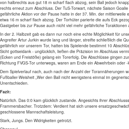
von halbrechts aus gut 18 m scharf flach abzog, sein Ball jedoch knapp
rechts erneut zum Abschluss. Der TuS-Torwart, nächste Saison Goalie 
gefährliche Aktion vor der Pause hatte in der 37. Min. der mittlerweile
etwa 16 m scharf flach abzog. Der Torhüter parierte die aufs Eck gezo
Gastgeber bis zur Pause auch nicht viel mehr gefährliche Toraktionen
In der 2. Halbzeit gab es dann nur noch eine echte Möglichkeit für un
Angreifer Artur Jurkin wurde lang und länger, streifte schließlich die
gefährlich vor unserem Tor, hatten bis Spielende bestimmt 10 Abschlü
Sicht gottseidank - unglücklich, ließen die Präzision im Abschluss v
(Ecken und Freistöße) gelang ein Torerfolg. Die Abschlüsse gingen zu
Richtung FVGS-Tor unterwegs, waren am Ende ein Abwehrbein oder -k
Dem Spielverlauf nach, auch nach der Anzahl der Torannäherungen wä
Fußballer-Weisheit „Wer den Ball nicht wenigstens einmal im gegneris
Unentschieden.
Fazit:
Natürlich. Das 0:0 kam glücklich zustande. Angesichts ihrer Abschluss
Frammersbacher. Trotzdem: Verdient hat sich unsere ersatzgeschwäch
geschlossene Mannschaftsleistung.
Stark, Jungs. Den Widrigkeiten getrotzt.