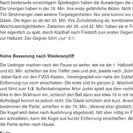
Nach beiderseits vorsichtigem Spielbeginn haben die Auswärtigen die er
Die Unsrigen haben in der 18. Min. ihre erste gefährliche Aktion. Nic
Tim Strohmenger zwei weitere Torgelegenheiten. Nur eine kommt vor d
Gäste. Die legen so ab der 20. Min. ihre Zurückhaltung ab, kombiniere
Abschlussmöglichkeiten. Zwischen der 39. und 42. Min. haben sie in Fol
her eigentlich zu spät, durch Kopfball nach Freistoß zum ersten Gegentr
zur Halbzeit: Der Gegner führt „nur“ 0:1.
Keine Besserung nach Wiederanpfiff
Die Uettinger machen nach der Pause so weiter, wie sie die 1. Halbzei
und 63. Min. schießen sie ihre Treffer zwei und drei, jeweils nach „Sc
dabei flach vor den FVGS-Kasten, hereingespielt von nahe der Eckfahn
Entfernung nur noch einschieben. Die erste und im ganzen 2. Abschnitt 
und führt zum
1:3
. Außenbahnspieler Artur Jurkin spielt aus dem rechte
links in den Strafraum ein, schlenzt den Ball dann aus etwa 10 m mit r
Aufholjagd kommt es jedoch nicht. Die Gäste schütteln sich kurz. Ansc
bestimmen die Partie, schießen in der 75. Min., diesmal eher glücklich,
Die Kugel wird dabei nach Ausführung abgeblockt, fällt aber mittig im 
am schnellsten, kann die Kugel aus kurzer Entfernung einschießen. A
die Partie sicher nach Hause.