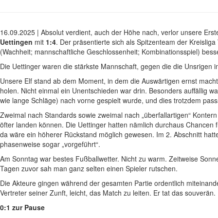
16.09.2025 |
Absolut verdient, auch der Höhe nach, verlor unsere E
Uettingen
mit
1:4
. Der präsentierte sich als Spitzenteam der Kreisl
(Wachheit; mannschaftliche Geschlossenheit; Kombinationsspiel) besse
Die Uettinger waren die stärkste Mannschaft, gegen die die Unsrigen i
Unsere Elf stand ab dem Moment, in dem die Auswärtigen ernst macht
holen. Nicht einmal ein Unentschieden war drin. Besonders auffällig w
wie lange Schläge) nach vorne gespielt wurde, und dies trotzdem pass
Zweimal nach Standards sowie zweimal nach „überfallartigen“ Kontern 
öfter landen können. Die Uettinger hatten nämlich durchaus Chancen fü
da wäre ein höherer Rückstand möglich gewesen. Im 2. Abschnitt hatte
phasenweise sogar „vorgeführt“.
Am Sonntag war bestes Fußballwetter. Nicht zu warm. Zeitweise Sonne
Tagen zuvor sah man ganz selten einen Spieler rutschen.
Die Akteure gingen während der gesamten Partie ordentlich miteinan
Vertreter seiner Zunft, leicht, das Match zu leiten. Er tat das souverän.
0:1 zur Pause